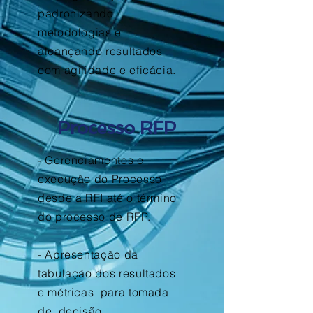
padronizando
metodologias e
alcançando resultados
com agilidade e eficácia.
Processo RFP
- Gerenciamentos e
execução do Processo
desde a RFI até o término
do processo de RFP.
- Apresentação da
tabulação dos resultados
e métricas para tomada
de decisão.