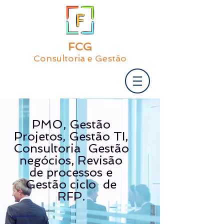
FCG
Consultoria e Gestão
PMO, Gestão
Projetos, Gestão TI,
Consultoria Gestão
negócios, Revisão
de processos e
Gestão ciclo de
RFP.