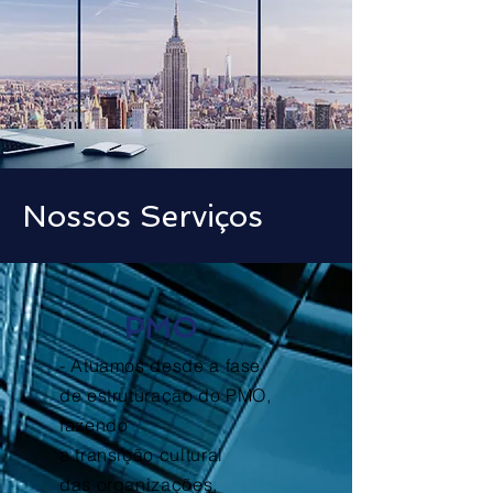
Nossos Serviços
PMO
- Atuamos desde a fase
de estruturação do PMO,
fazendo
a
transição
cultural
das
organizações,