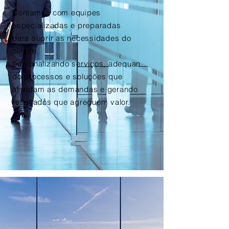
Contamos com equipes
especializadas e preparadas
para
suprir
as necessidades do
cliente,
personalizando
serviços,
adequan
do processos e soluções que
atendam as demandas e gerando
resultados que
agreguem valor.