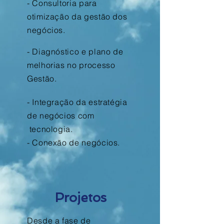
- Consultoria para
otimização da gestão dos
negócios.
- Diagnóstico e plano de
melhorias no processo
Gestão.
- Integração da estratégia
de negócios
com
tecnologia.
- Conexão de negócios.
Projetos
Desde a
fase
de