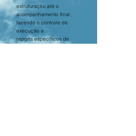
estruturação até o
acompanhamento final,
fazendo o controle de
execução e
reports
específicos
de
seus projetos.
Gestão de TI
Assumimos com padrões
e metodologias sua TI,
gerenciando em diversos
níveis até mesmo fazendo
outsourcing de recursos.