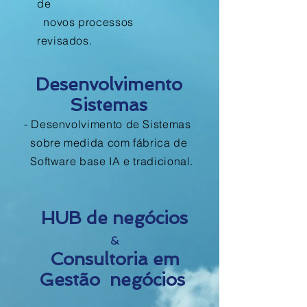
de
novos processos
revisados.
Desenvolvimento
Sistemas
- Desenvolvimento de Sistemas
sobre medida com fábrica de
Software base IA e tradicional.
HUB de negócios
&
Consultoria em
Gestão negócios